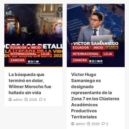
ECUADOR
INICIO
ECUADOR
INICIO
INTERNACIONAL
LOJA
INTERNACIONAL
LOJA
ZAMORA
ZAMORA
La búsqueda que
Víctor Hugo
terminó en dolor,
Samaniego es
Wilmer Morocho fue
designado
hallado sin vida
representante de la
Zona 7 en los Clústeres
admin
2026
0
Académicos
Productivos
Territoriales
admin
2026
0