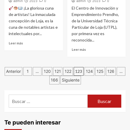
admin
2023
0
admin
2023
0
¡La gloriosa cuna
El Centro de Innovación y
de artistas! La inmaculada
Emprendimiento Prendho,
concepción de Loja, es la
de la Universidad Técnica
cuna de notables artistas e
Particular de Loja (UTPL),
intelectuales por...
por primera vez es
reconocida...
Leer más
Leer más
Navegación
Anterior
1
…
120
121
122
123
124
125
126
…
166
Siguiente
de
entradas
Buscar:
Te pueden interesar