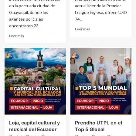
en la portuaria ciudad de
actual líder de la Premier
Guayaquil, donde los
League inglesa, ofrece USD
agentes policiales
74...
encontraron 23...
Leer más
Leer más
ECUADOR
INICIO
ECUADOR
INICIO
INTERNACIONAL
LOJA
INTERNACIONAL
LOJA
Loja, capital cultural y
Prendho UTPL en el
musical del Ecuador
Top 5 Global