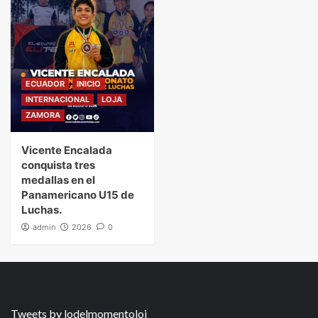
ECUADOR
INICIO
INTERNACIONAL
LOJA
ZAMORA
Vicente Encalada
conquista tres
medallas en el
Panamericano U15 de
Luchas.
admin
2026
0
Tweets by lodelmomentoloj