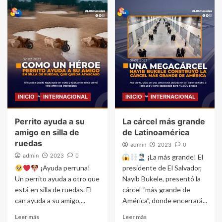
INICIO
INTERNACIONAL
INICIO
INTERNACIONAL
Perrito ayuda a su
La cárcel más grande
amigo en silla de
de Latinoamérica
ruedas
admin
2023
0
admin
2023
0
¡La más grande! El
¡Ayuda perruna!
presidente de El Salvador,
Un perrito ayuda a otro que
Nayib Bukele, presentó la
está en silla de ruedas. El
cárcel “más grande de
can ayuda a su amigo,...
América”, donde encerrará...
Leer más
Leer más