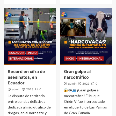
ECUADOR
INICIO
INTERNACIONAL
INICIO
INTERNACIONAL
Record en cifra de
Gran golpe al
asesinatos, en
narcotráfico
Ecuador
admin
2023
0
admin
2023
0
¡Gran golpe al
La disputa de territorio
narcotráfico! El buque
entre bandas delictivas
Orión V fue interceptado
dedicada al microtráfico de
en el puerto de Las Palmas
drogas, en el noroeste y
de Gran Canaria...