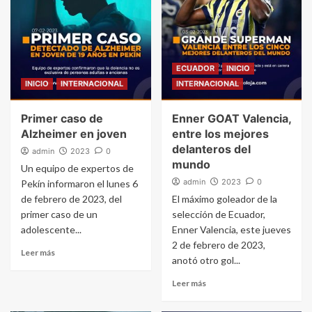
ECUADOR
INICIO
INICIO
INTERNACIONAL
INTERNACIONAL
Primer caso de
Enner GOAT Valencia,
Alzheimer en joven
entre los mejores
delanteros del
admin
2023
0
mundo
Un equipo de expertos de
admin
2023
0
Pekín informaron el lunes 6
de febrero de 2023, del
El máximo goleador de la
primer caso de un
selección de Ecuador,
adolescente...
Enner Valencia, este jueves
2 de febrero de 2023,
Leer más
anotó otro gol...
Leer más