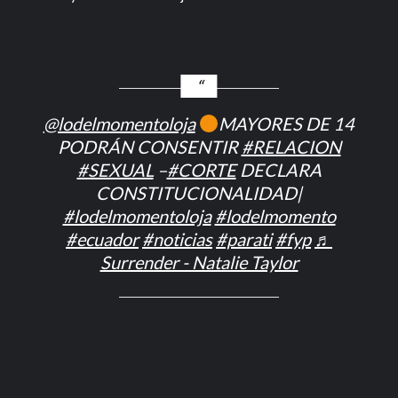
@lodelmomentoloja
MAYORES DE 14
PODRÁN CONSENTIR
#RELACION
#SEXUAL
–
#CORTE
DECLARA
CONSTITUCIONALIDAD|
#lodelmomentoloja
#lodelmomento
#ecuador
#noticias
#parati
#fyp
♬
Surrender - Natalie Taylor