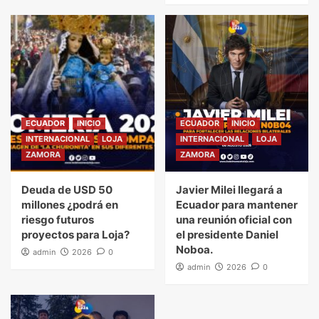
ECUADOR
INICIO
ECUADOR
INICIO
INTERNACIONAL
LOJA
INTERNACIONAL
LOJA
ZAMORA
ZAMORA
Deuda de USD 50
Javier Milei llegará a
millones ¿podrá en
Ecuador para mantener
riesgo futuros
una reunión oficial con
proyectos para Loja?
el presidente Daniel
Noboa.
admin
2026
0
admin
2026
0