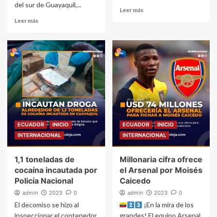
del sur de Guayaquil,...
Leer más
Leer más
ECUADOR
INICIO
ECUADOR
INICIO
INTERNACIONAL
INTERNACIONAL
1,1 toneladas de
Millonaria cifra ofrece
cocaína incautada por
el Arsenal por Moisés
Policía Nacional
Caicedo
admin
2023
0
admin
2023
0
El decomiso se hizo al
¡En la mira de los
inspeccionar el contenedor
grandes! El equipo Arsenal,