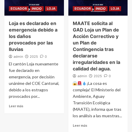
ECUADOR
INICIO
LOJA
ECUADOR
INICIO
LOJA
Loja es declarado en
MAATE solicita al
emergencia debido a
GAD Loja un Plan de
los daños
Acción Correctivo y
provocados por las
un Plan de
lluvias
Contingencia tras
declararse
admin
2025
0
irregularidades en la
El cantón Loja nuevamente
calidad del agua.
fue declarado en
admin
2025
0
emergencia, por decisión
unánime del COE Cantonal,
¡La cosa es
debido a los estragos
compleja! El Ministerio del
provocados por...
Ambiente, Aguay
Transición Ecológica
Leer más
(MAATE), informa que tras
los análisis a las muestras...
Leer más