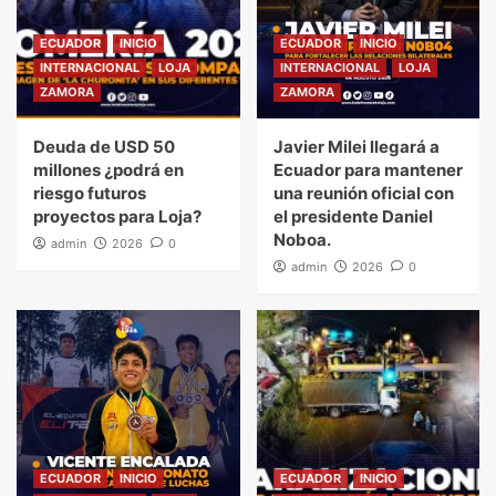
ECUADOR
INICIO
ECUADOR
INICIO
INTERNACIONAL
LOJA
INTERNACIONAL
LOJA
ZAMORA
ZAMORA
Deuda de USD 50
Javier Milei llegará a
millones ¿podrá en
Ecuador para mantener
riesgo futuros
una reunión oficial con
proyectos para Loja?
el presidente Daniel
Noboa.
admin
2026
0
admin
2026
0
ECUADOR
INICIO
ECUADOR
INICIO