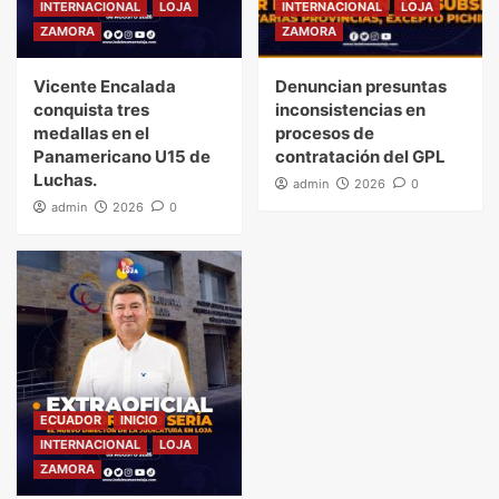
INTERNACIONAL
LOJA
INTERNACIONAL
LOJA
ZAMORA
ZAMORA
Vicente Encalada
Denuncian presuntas
conquista tres
inconsistencias en
medallas en el
procesos de
Panamericano U15 de
contratación del GPL
Luchas.
admin
2026
0
admin
2026
0
ECUADOR
INICIO
INTERNACIONAL
LOJA
ZAMORA