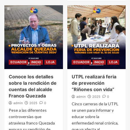
ECUADOR
INICIO
LOJA
ECUADOR
INICIO
LOJA
Conoce los detalles
UTPL realizará feria
sobre la rendición de
de prevención
cuentas del alcalde
“Riñones con vida”
Franco Quezada
admin
2025
0
admin
2025
0
Cinco carreras de la UTPL
Pese a las diferentes
se unen para informar y
controversias que
educar sobre la
atraviesa franco Quezada
enfermedad renal crónica,
expuso su rendición de
que ya afecta al...