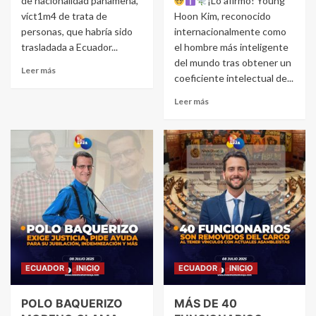
de nacionalidad panameña,
¡Lo afirmó! Young
víct1m4 de trata de
Hoon Kim, reconocido
personas, que habría sido
internacionalmente como
trasladada a Ecuador...
el hombre más inteligente
del mundo tras obtener un
Leer más
coeficiente intelectual de...
Leer más
ECUADOR
INICIO
ECUADOR
INICIO
POLO BAQUERIZO
MÁS DE 40