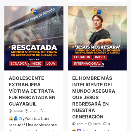
ECUADOR
INICIO
ECUADOR
INICIO
LOJA
INTERNACIONAL
ADOLESCENTE
EL HOMBRE MÁS
EXTRANJERA
INTELIGENTE DEL
VÍCTIMA DE TRATA
MUNDO ASEGURA
FUE RESCATADA EN
QUE JESÚS
GUAYAQUIL
REGRESARÁ EN
NUESTRA
admin
2025
0
GENERACIÓN
¡Puesta a buen
admin
2025
0
recaudo! Una adolescente