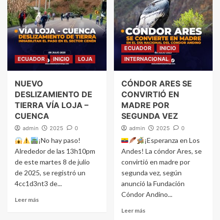
ECUADOR
INICIO
ECUADOR
INICIO
LOJA
INTERNACIONAL
NUEVO
CÓNDOR ARES SE
DESLIZAMIENTO DE
CONVIRTIÓ EN
TIERRA VÍA LOJA –
MADRE POR
CUENCA
SEGUNDA VEZ
admin
2025
0
admin
2025
0
¡No hay paso!
¡Esperanza en Los
Alrededor de las 13h10pm
Andes! La cóndor Ares, se
de este martes 8 de julio
convirtió en madre por
de 2025, se registró un
segunda vez, según
4cc1d3nt3 de...
anunció la Fundación
Cóndor Andino...
Leer más
Leer más