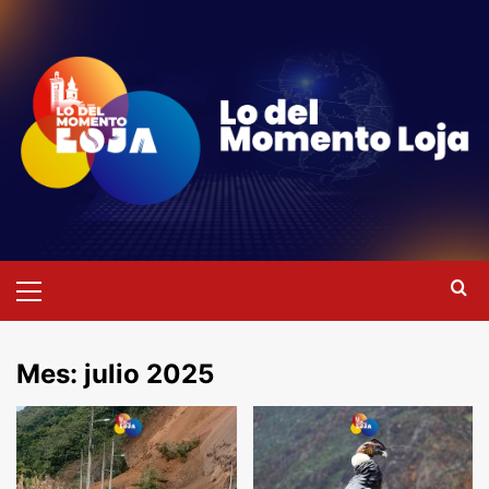
Saltar
al
contenido
Menú
primario
Mes:
julio 2025