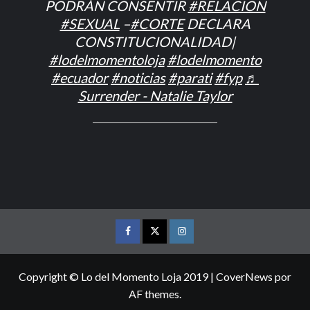
PODRÁN CONSENTIR
#RELACION
#SEXUAL
–
#CORTE
DECLARA
CONSTITUCIONALIDAD|
#lodelmomentoloja
#lodelmomento
#ecuador
#noticias
#parati
#fyp
♬
Surrender - Natalie Taylor
FACEBOOK
TWITTER
INSTAGRAM
Copyright © Lo del Momento Loja 2019
|
CoverNews
por
AF themes.