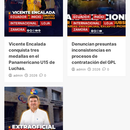
ECUADOR
INICIO
ECUADOR
INICIO
INTERNACIONAL
LOJA
INTERNACIONAL
LOJA
ZAMORA
ZAMORA
Vicente Encalada
Denuncian presuntas
conquista tres
inconsistencias en
medallas en el
procesos de
Panamericano U15 de
contratación del GPL
Luchas.
admin
2026
0
admin
2026
0