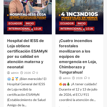
ECUADOR
INICIO
ECUADOR
INICIO
INTERNACIONAL
LOJA
INTERNACIONAL
LOJA
Hospital del IESS de
¡Cuatro incendios
Loja obtiene
forestales
certificación ESAMyN
movilizaron a los
por su calidad en
equipos de
atención materna y
emergencia en Loja,
neonatal
Chimborazo y
Tungurahua!
admin
2026
0
admin
2026
0
¡Bien merecido! El
Hospital General del IESS
¡A tener cuidado!
de Loja recibió la
Durante el 12 y 13 de julio
certificación ESAMyN
de 2026, el ECU 911
(Establecimiento de Salud
coordinó la atención de...
Amigo de la...