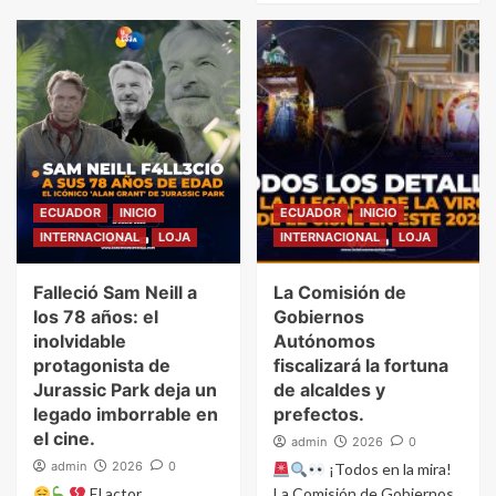
ECUADOR
INICIO
ECUADOR
INICIO
INTERNACIONAL
LOJA
INTERNACIONAL
LOJA
Falleció Sam Neill a
La Comisión de
los 78 años: el
Gobiernos
inolvidable
Autónomos
protagonista de
fiscalizará la fortuna
Jurassic Park deja un
de alcaldes y
legado imborrable en
prefectos.
el cine.
admin
2026
0
admin
2026
0
¡Todos en la mira!
El actor
La Comisión de Gobiernos