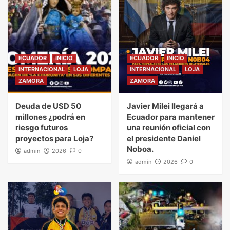
ECUADOR
INICIO
ECUADOR
INICIO
INTERNACIONAL
LOJA
INTERNACIONAL
LOJA
ZAMORA
ZAMORA
Deuda de USD 50
Javier Milei llegará a
millones ¿podrá en
Ecuador para mantener
riesgo futuros
una reunión oficial con
proyectos para Loja?
el presidente Daniel
Noboa.
admin
2026
0
admin
2026
0