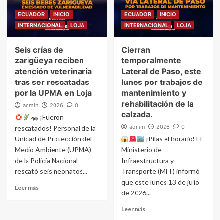
ECUADOR
INICIO
ECUADOR
INICIO
INTERNACIONAL
LOJA
INTERNACIONAL
LOJA
Seis crías de
Cierran
zarigüeya reciben
temporalmente
atención veterinaria
Lateral de Paso, este
tras ser rescatadas
lunes por trabajos de
por la UPMA en Loja
mantenimiento y
rehabilitación de la
admin
2026
0
calzada.
¡Fueron
admin
2026
0
rescatados! Personal de la
Unidad de Protección del
¡Pilas el horario! El
Medio Ambiente (UPMA)
Ministerio de
de la Policía Nacional
Infraestructura y
rescató seis neonatos...
Transporte (MIT) informó
que este lunes 13 de julio
Leer más
de 2026...
Leer más