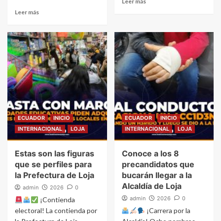
Leer más
Leer más
ECUADOR
INICIO
ECUADOR
INICIO
INTERNACIONAL
LOJA
INTERNACIONAL
LOJA
Estas son las figuras
Conoce a los 8
que se perfiles para
precandidatos que
la Prefectura de Loja
bucarán llegar a la
Alcaldía de Loja
admin
2026
0
admin
2026
0
¡Contienda
electoral! La contienda por
¡Carrera por la