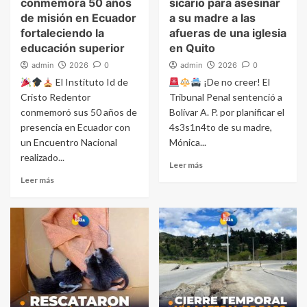
conmemora 50 años
sicario para asesinar
de misión en Ecuador
a su madre a las
fortaleciendo la
afueras de una iglesia
educación superior
en Quito
admin
2026
0
admin
2026
0
El Instituto Id de
¡De no creer! El
Cristo Redentor
Tribunal Penal sentenció a
conmemoró sus 50 años de
Bolívar A. P. por planificar el
presencia en Ecuador con
4s3s1n4to de su madre,
un Encuentro Nacional
Mónica...
realizado...
Leer más
Leer más