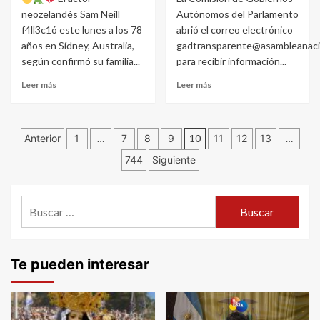
neozelandés Sam Neill
Autónomos del Parlamento
f4ll3c1ó este lunes a los 78
abrió el correo electrónico
años en Sídney, Australia,
gadtransparente@asambleanaci
según confirmó su familia...
para recibir información...
Leer más
Leer más
Navegación
Anterior
1
…
7
8
9
10
11
12
13
…
744
Siguiente
de
entradas
Buscar:
Te pueden interesar