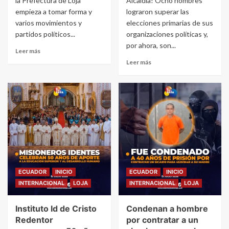
la Prefectura de Loja
Alcaldía! Ocho nombres
empieza a tomar forma y
lograron superar las
varios movimientos y
elecciones primarias de sus
partidos políticos...
organizaciones políticas y,
por ahora, son...
Leer más
Leer más
ECUADOR
INICIO
ECUADOR
INICIO
INTERNACIONAL
LOJA
INTERNACIONAL
LOJA
Instituto Id de Cristo
Condenan a hombre
Redentor
por contratar a un