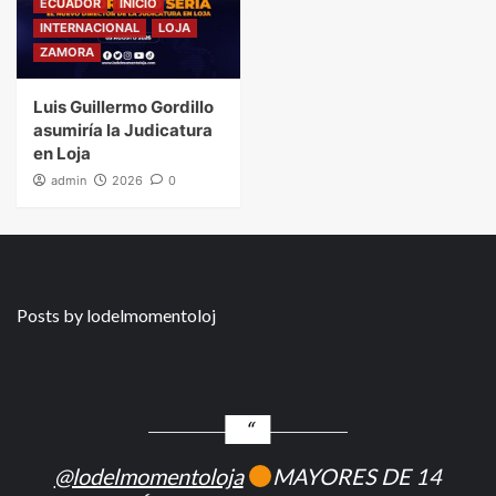
ECUADOR
INICIO
INTERNACIONAL
LOJA
ZAMORA
Luis Guillermo Gordillo
asumiría la Judicatura
en Loja
admin
2026
0
Posts by lodelmomentoloj
@lodelmomentoloja
MAYORES DE 14